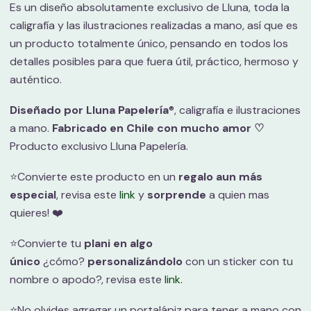
Es un diseño absolutamente exclusivo de Lluna, toda la
caligrafía y las ilustraciones realizadas a mano, así que es
un producto totalmente único, pensando en todos los
detalles posibles para que fuera útil, práctico, hermoso y
auténtico.
Diseñado por Lluna Papelería
®, caligrafía e ilustraciones
a mano.
Fabricado en Chile con mucho amor ♡
Producto exclusivo Lluna Papelería.
⭐️Convierte este producto en un
regalo aun más
especial
, revisa este
link
y
sorprende
a quien mas
quieres! ❤️
⭐️Convierte tu
plani en algo
único
¿cómo?
personalizándolo
con un sticker con tu
nombre o apodo?, revisa este
link.
⭐️No olvides agregar un portalápiz para tener a mano con