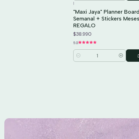
|
"Maxi Jaya" Planner Boar
Semanal + Stickers Mese
REGALO
$38.990
5.0
Cantidad