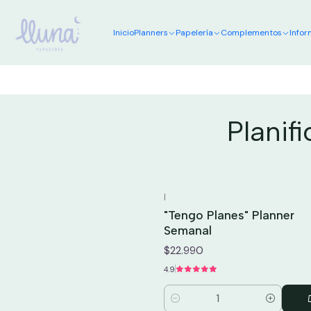
Inicio
Planners
Papelería
Complementos
Infor
Planif
|
"Tengo Planes" Planner
Semanal
$22.990
4.9
Cantidad