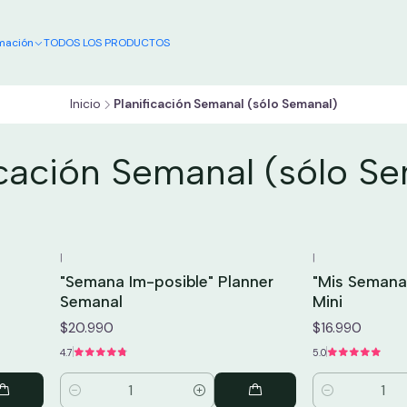
DISEÑO Y PRODUCCIÓN NACIONAL
mación
TODOS LOS PRODUCTOS
Inicio
Planificación Semanal (sólo Semanal)
icación Semanal (sólo S
|
|
"Semana Im-posible" Planner
"Mis Semana
Semanal
Mini
$20.990
$16.990
4.7
5.0
Cantidad
Cantidad