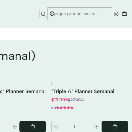
emanal)
|
-50%
OFF
s" Planner Semanal
"Triple A" Planner Semanal
$13.995
$27.990
5.0
Cantidad