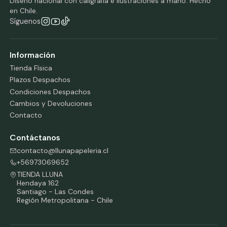
Diseño nacional con caligrafía e ilustraciones a mano. Hecho
en Chile.
Síguenos
Información
Tienda Física
Plazos Despachos
Condiciones Despachos
Cambios y Devoluciones
Contacto
Contáctanos
contacto@llunapapeleria.cl
+56973069652
TIENDA LLUNA
Hendaya 162
Santiago - Las Condes
Región Metropolitana - Chile