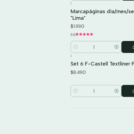
|
Marcapáginas día/mes/s
"Lima"
$1.990
5.0
Cantidad
|
Set 6 F-Castell Textliner 
$8.490
Cantidad