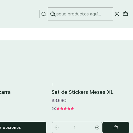
|
zarra
Set de Stickers Meses XL
$3.990
5.0
r opciones
Cantidad