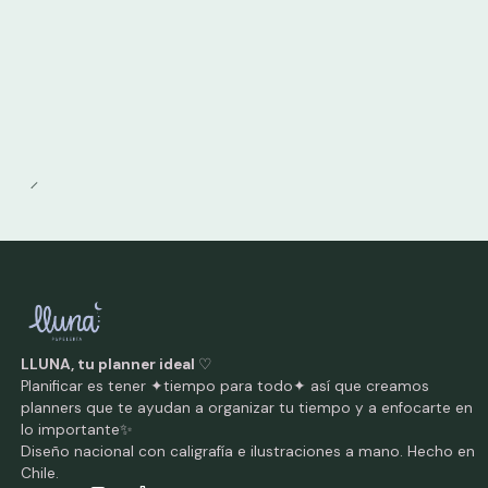
LLUNA, tu planner ideal
♡
Planificar es tener ✦tiempo para todo✦ así que creamos
planners que te ayudan a organizar tu tiempo y a enfocarte en
lo importante✨
Diseño nacional con caligrafía e ilustraciones a mano. Hecho en
Chile.