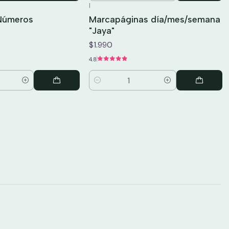
|
 Números
Marcapáginas día/mes/semana
"Jaya"
$1.990
4.8
Cantidad