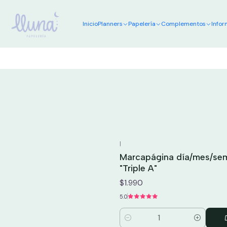
Inicio
Planners
Papelería
Complementos
Infor
|
Marcapágina día/mes/se
"Triple A"
$1.990
5.0
Cantidad