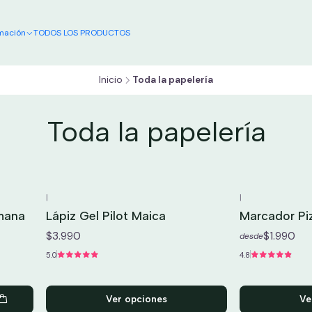
DISEÑO Y PRODUCCIÓN NACIONAL
mación
TODOS LOS PRODUCTOS
Inicio
Toda la papelería
Toda la papelería
|
|
mana
Lápiz Gel Pilot Maica
Marcador Pi
$3.990
$1.990
desde
5.0
4.8
Ver opciones
Ve