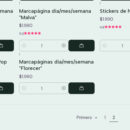
|
|
emana
Marcapágina día/mes/semana
Stickers de
"Malva"
$1.990
$1.990
4.8
5.0
Cantidad
Cantidad
|
Pop
Marcapáginas día/mes/semana
"Florecer"
$1.990
Cantidad
Primero
«
1
2