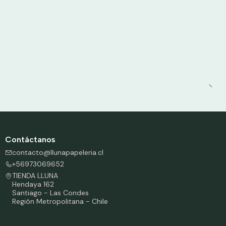
Contáctanos
contacto@llunapapeleria.cl
+56973069652
TIENDA LLUNA
Hendaya 162
Santiago - Las Condes
Región Metropolitana - Chile